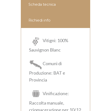
k
n
Scheda tecnica
dl
y
Richiedi info
Vitigni: 100%
Sauvignon Blanc
Comuni di
Produzione: BAT e
Provincia
Vinificazione:
Raccolta manuale,
criomacerazione per 10/12