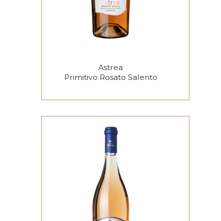
Astrea
Primitivo Rosato Salento
I.G.P
€
9.70
ADD TO CART
Aggiungi alla lista dei desideri