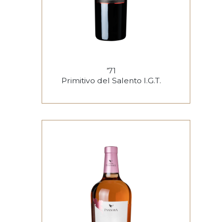
’71
Primitivo del Salento I.G.T.
€
16.30
ADD TO CART
Aggiungi alla lista dei desideri