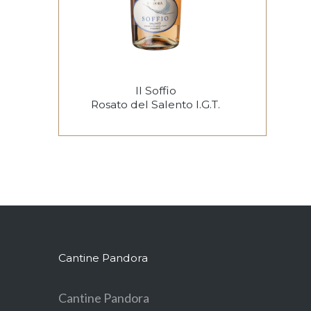
Il Soffio
Rosato del Salento I.G.T.
€
6.45
ADD TO CART
Aggiungi alla lista dei desideri
Cantine Pandora
Cantine Pandora